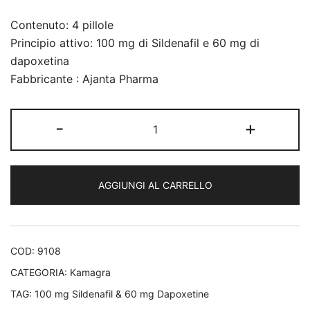
Contenuto: 4 pillole
Principio attivo: 100 mg di Sildenafil e 60 mg di
dapoxetina
Fabbricante : Ajanta Pharma
Super
-
+
Kamagra
quantità
AGGIUNGI AL CARRELLO
COD:
9108
CATEGORIA:
Kamagra
TAG:
100 mg Sildenafil & 60 mg Dapoxetine