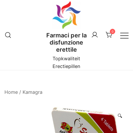
Vai
al
contenuto
0
Farmaci per la
disfunzione
erettile
Topkwaliteit
Erectiepillen
Home
/
Kamagra
🔍