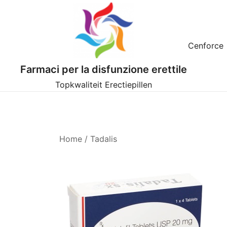
Vai
al
contenuto
Cenforce
Farmaci per la disfunzione erettile
Topkwaliteit Erectiepillen
Home
/
Tadalis