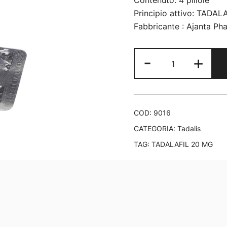
Contenuto: 4 pillole
Principio attivo: TADA
Fabbricante : Ajanta Ph
Tadalis
-
+
SX
quantità
COD:
9016
CATEGORIA:
Tadalis
TAG:
TADALAFIL 20 MG