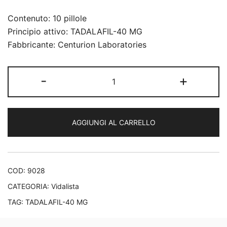
Contenuto: 10 pillole
Principio attivo: TADALAFIL-40 MG
Fabbricante: Centurion Laboratories
Vidalista
-
+
40
mg
quantità
AGGIUNGI AL CARRELLO
COD:
9028
CATEGORIA:
Vidalista
TAG:
TADALAFIL-40 MG