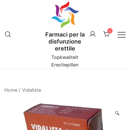
Vai
al
contenuto
0
Farmaci per la
disfunzione
erettile
Topkwaliteit
Erectiepillen
Home
/
Vidalista
🔍