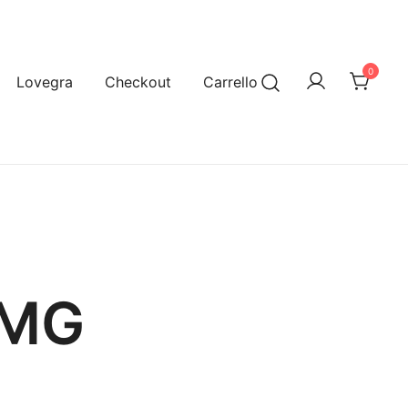
0
Lovegra
Checkout
Carrello
 MG