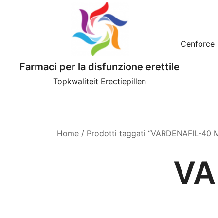
Vai
al
contenuto
Cenforce
Farmaci per la disfunzione erettile
Topkwaliteit Erectiepillen
Home
/ Prodotti taggati “VARDENAFIL-40 
VA