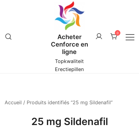
Skip
to
content
0
Acheter
Cenforce en
ligne
Topkwaliteit
Erectiepillen
Accueil
/ Produits identifiés “25 mg Sildenafil”
25 mg Sildenafil