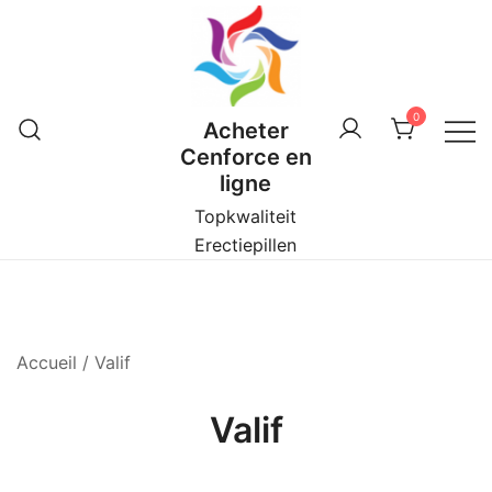
Skip
to
content
0
Acheter
Cenforce en
ligne
Topkwaliteit
Erectiepillen
Accueil
/ Valif
Valif