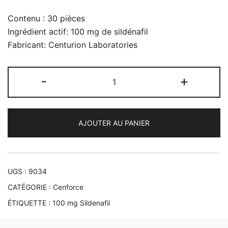
Contenu : 30 pièces
Ingrédient actif: 100 mg de sildénafil
Fabricant: Centurion Laboratories
quantité
-
+
de
Cenforce
100
AJOUTER AU PANIER
mg
UGS :
9034
CATÉGORIE :
Cenforce
ÉTIQUETTE :
100 mg Sildenafil