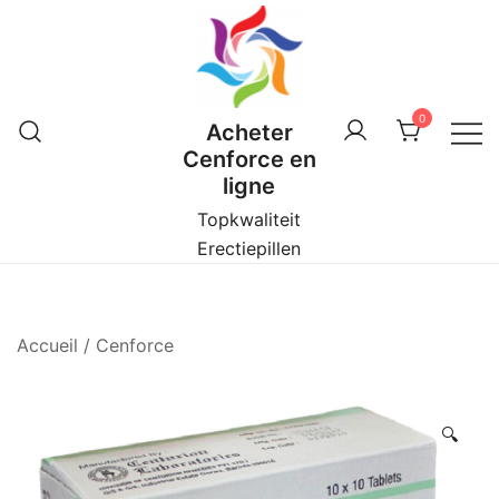
Skip
to
content
0
Acheter
Cenforce en
ligne
Topkwaliteit
Erectiepillen
Accueil
/
Cenforce
🔍