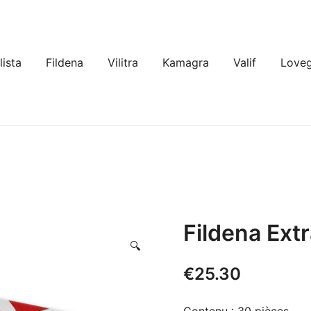
lista
Fildena
Vilitra
Kamagra
Valif
Loveg
Fildena Ext
🔍
€
25.30