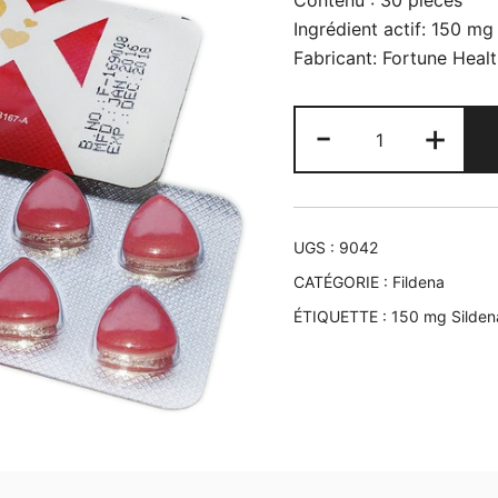
Contenu : 30 pièces
Ingrédient actif: 150 mg 
Fabricant: Fortune Heal
quantité
-
+
de
Fildena
Extra
Power
UGS :
9042
150
CATÉGORIE :
Fildena
mg
ÉTIQUETTE :
150 mg Sildena