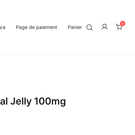
0
ra
Page de paiement
Panier
al Jelly 100mg