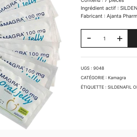
Contenu : 7 pièces
Ingrédient actif : SIL
Fabricant : Ajanta Phar
quantité
-
+
de
Kamagra
Oral
Jelly
UGS :
9048
100mg
CATÉGORIE :
Kamagra
ÉTIQUETTE :
SILDENAFIL O