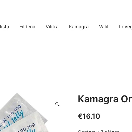
lista
Fildena
Vilitra
Kamagra
Valif
Loveg
Kamagra Or
🔍
€
16.10