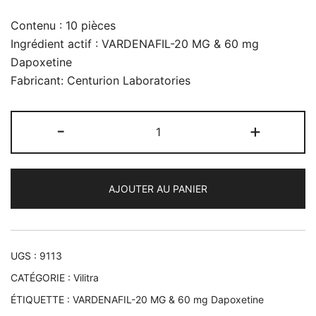
Contenu : 10 pièces
Ingrédient actif : VARDENAFIL-20 MG & 60 mg
Dapoxetine
Fabricant: Centurion Laboratories
quantité
-
+
de
Super
Vilitra
AJOUTER AU PANIER
UGS :
9113
CATÉGORIE :
Vilitra
ÉTIQUETTE :
VARDENAFIL-20 MG & 60 mg Dapoxetine