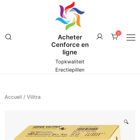
Skip
to
content
0
Acheter
Cenforce en
ligne
Topkwaliteit
Erectiepillen
Accueil
/
Vilitra
🔍