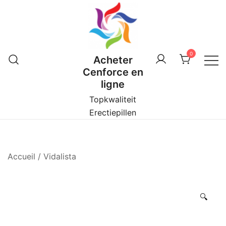
Skip
to
content
0
Acheter
Cenforce en
ligne
Topkwaliteit
Erectiepillen
Accueil
/
Vidalista
🔍