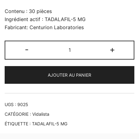
Contenu : 30 pièces
Ingrédient actif : TADALAFIL-5 MG
Fabricant: Centurion Laboratories
quantité
-
+
de
Vidalista
5
AJOUTER AU PANIER
mg
UGS :
9025
CATÉGORIE :
Vidalista
ÉTIQUETTE :
TADALAFIL-5 MG