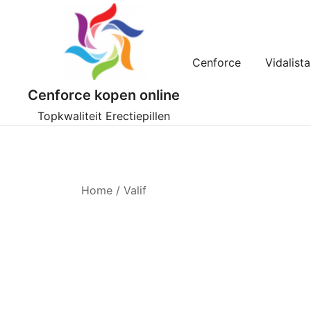
Ga
naar
de
inhoud
Cenforce
Vidalista
Cenforce kopen online
Topkwaliteit Erectiepillen
Home
/ Valif