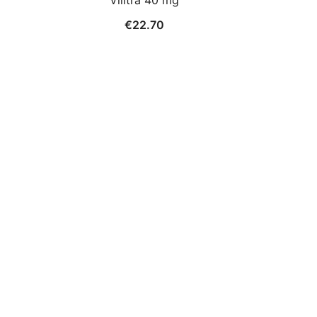
Vilitra 40 mg
€
22.70