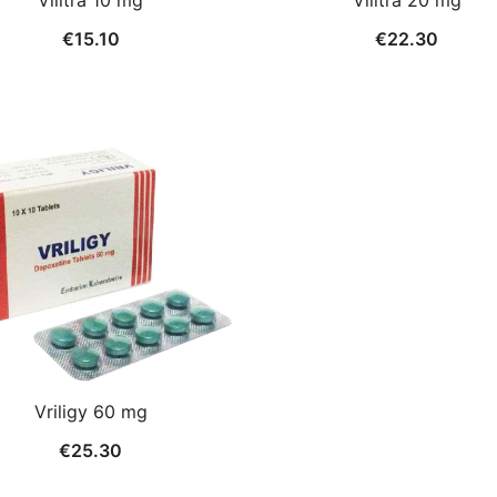
Vilitra 10 mg
Vilitra 20 mg
€
15.10
€
22.30
Vriligy 60 mg
€
25.30