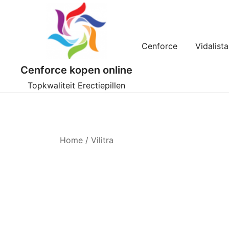
Ga
naar
de
inhoud
Cenforce
Vidalista
Cenforce kopen online
Topkwaliteit Erectiepillen
Home
/ Vilitra