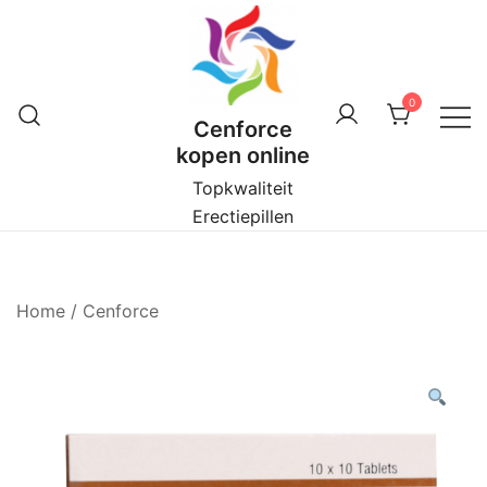
Ga
naar
de
inhoud
0
Cenforce
kopen online
Topkwaliteit
Erectiepillen
Home
/
Cenforce