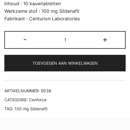
Inhoud : 10 kauwtabletten
Werkzame stof : 100 mg Sildenafil
Fabrikant : Centurion Laboratories
Cenforce
-
+
Soft
100
mg
TOEVOEGEN AAN WINKELWAGEN
aantal
ARTIKELNUMMER:
9038
CATEGORIE:
Cenforce
TAG:
100 mg Sildenafil