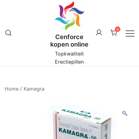
Ga
naar
de
inhoud
0
Cenforce
kopen online
Topkwaliteit
Erectiepillen
Home
/
Kamagra