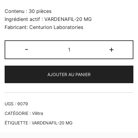
Contenu : 30 pièces
Ingrédient actif : VARDENAFIL-20 MG
Fabricant: Centurion Laboratories
quantité
-
+
de
Vilitra
20
AJOUTER AU PANIER
mg
UGS :
9079
CATÉGORIE :
Vilitra
ÉTIQUETTE :
VARDENAFIL-20 MG