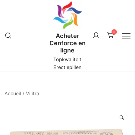
Skip
to
content
0
Acheter
Cenforce en
ligne
Topkwaliteit
Erectiepillen
Accueil
/
Vilitra
🔍